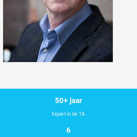
50+ jaar
Expert in de TA.
6