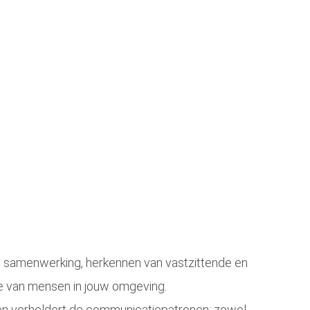
oor samenwerking, herkennen van vastzittende en
die van mensen in jouw omgeving.
n verheldert de communicatiepatronen: zowel