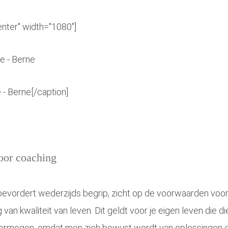
enter" width="1080"]
 - Berne[/caption]
oor coaching
Dat bevordert wederzijds begrip, zicht op de voorwaarden v
an kwaliteit van leven. Dit geldt voor je eigen leven die 
ermogen, omdat men zich bewust wordt van oplossingen e