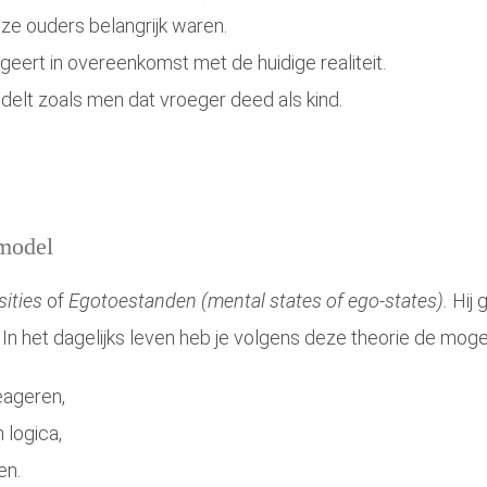
e ouders belangrijk waren.
geert in overeenkomst met de huidige realiteit.
delt zoals men dat vroeger deed als kind.
emodel
ities
of
Egotoestanden (mental states of ego-states).
Hij 
 het dagelijks leven heb je volgens deze theorie de mogel
reageren,
n logica,
en.