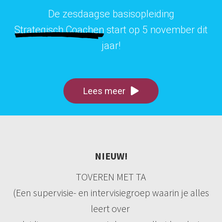
De zesdaagse basisopleiding
Strategisch Coachen
start op 5 november dit
jaar!
Lees meer
NIEUW!
TOVEREN MET TA
(Een supervisie- en intervisiegroep waarin je alles
leert over